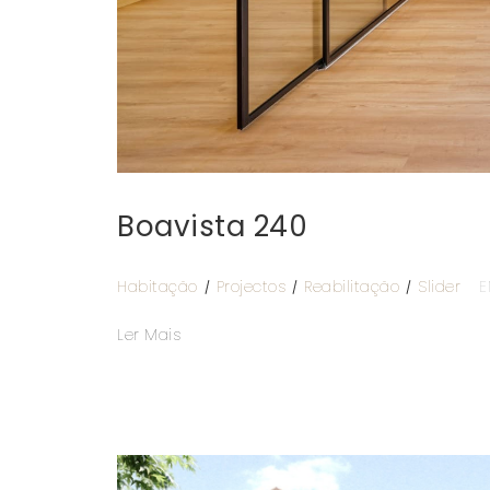
Boavista 240
Habitação
Projectos
Reabilitação
Slider
E
Ler Mais