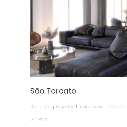
São Torcato
Habitação
Projectos
Reabilitação
EM 15 De
Ler Mais