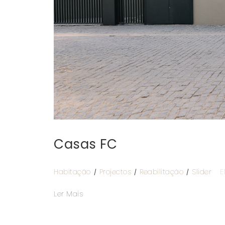
Casas FC
Habitação
Projectos
Reabilitação
Slider
E
Ler Mais