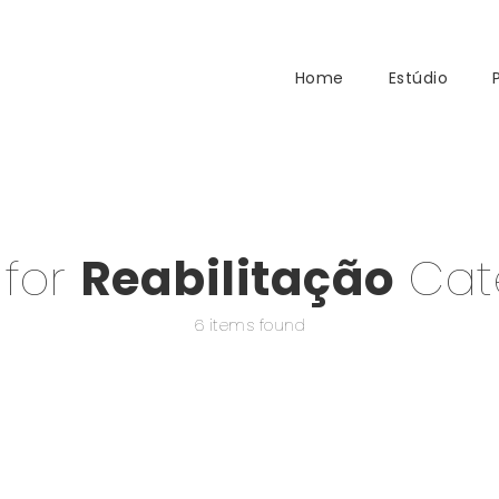
Home
Estúdio
 for
Reabilitação
Cat
6 items found