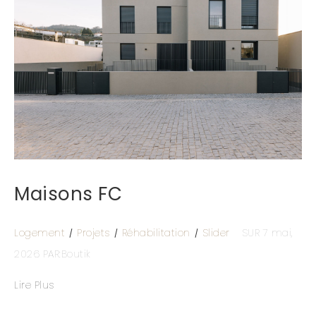
Maisons FC
Logement
Projets
Réhabilitation
Slider
SUR 7 mai,
2026
PAR:Boutik
Lire Plus