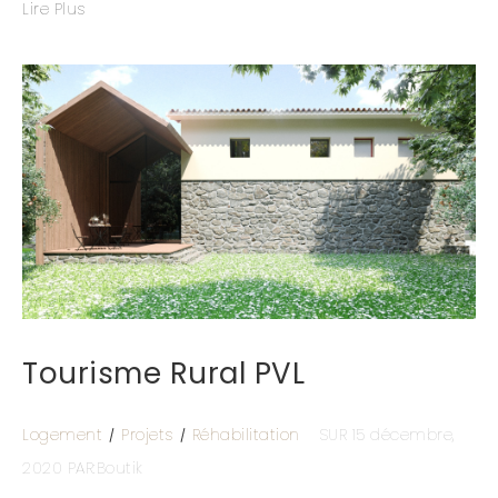
Lire Plus
Tourisme Rural PVL
Logement
Projets
Réhabilitation
SUR 15 décembre,
2020
PAR:Boutik