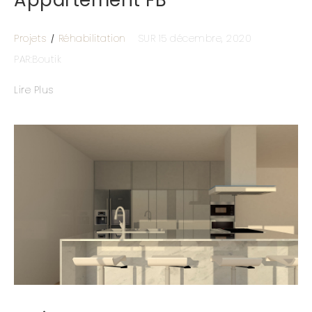
Appartement FB
Projets
Réhabilitation
SUR 15 décembre, 2020
PAR:Boutik
Lire Plus