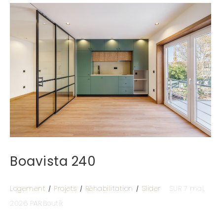
Boavista 240
Logement
Projets
Réhabilitation
Slider
SUR 7 mai,
2026
PAR:Boutik