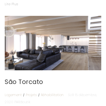
Lire Plus
São Torcato
Logement
Projets
Réhabilitation
SUR 15 décembre,
2020
PAR:Boutik