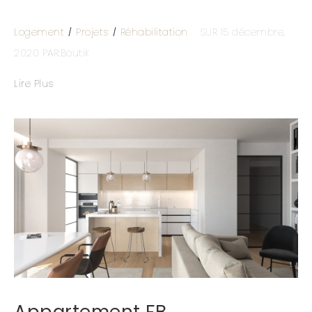
Logement
Projets
Réhabilitation
SUR 15 décembre,
2020
PAR:Boutik
Lire Plus