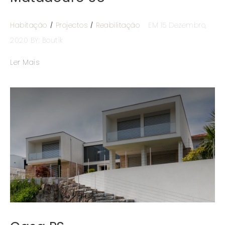
Habitação
Projectos
Reabilitação
EM 15 Dezembro,
2020
BY: Boutik
Ler Mais