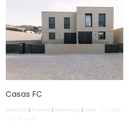
Casas FC
Habitação
Projectos
Reabilitação
Slider
EM 7 Maio,
2026
BY: Boutik