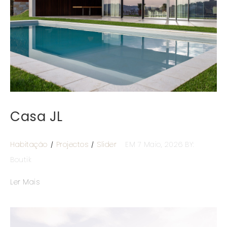
Casa JL
Habitação
Projectos
Slider
EM 7 Maio, 2026
BY:
Boutik
Ler Mais