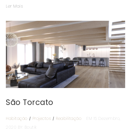
Ler Mais
São Torcato
Habitação
Projectos
Reabilitação
EM 15 Dezembro,
2020
BY: Boutik