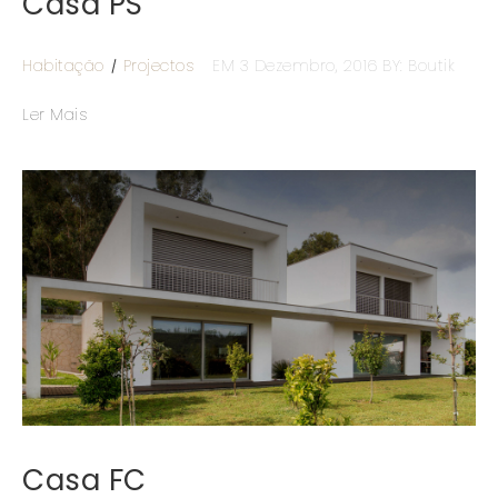
Casa PS
Habitação
Projectos
EM 3 Dezembro, 2016
BY: Boutik
Ler Mais
Casa FC