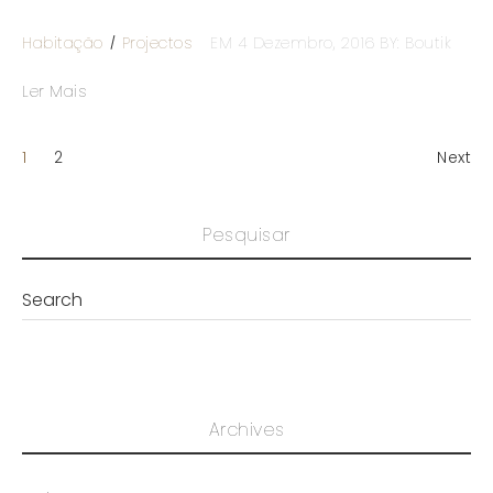
Habitação
Projectos
EM 4 Dezembro, 2016
BY: Boutik
Ler Mais
1
2
Next
Pesquisar
Archives