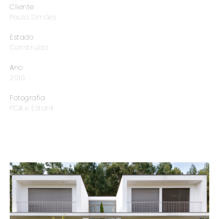
Cliente
Paulo Simões
Estado
Construído
Ano
2010
Fotografia
PCA e Estank